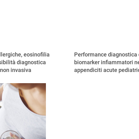
llergiche, eosinofilia
Performance diagnostica 
ibilità diagnostica
biomarker infiammatori ne
 non invasiva
appendiciti acute pediatr