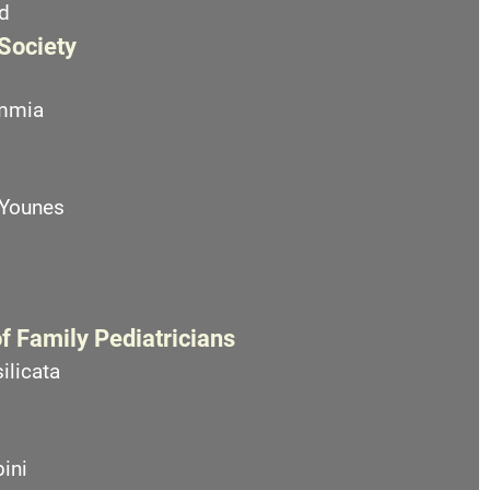
d
 Society
emmia
 Younes
f Family Pediatricians
ilicata
ini