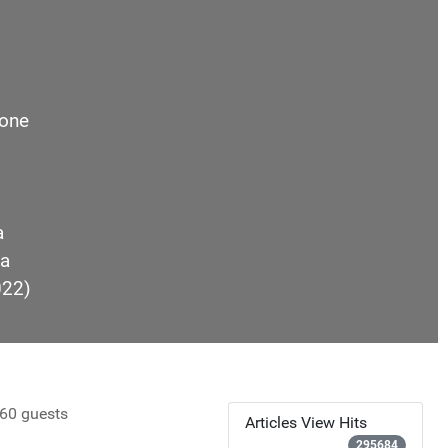
one
a
a
022)
60 guests
Articles View Hits
295684