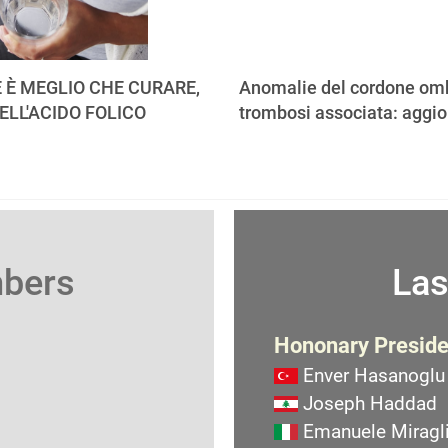
 È MEGLIO CHE CURARE,
Anomalie del cordone omb
ELL'ACIDO FOLICO
trombosi associata: aggi
mbers
Las
Hononary Preside
Enver Hasanoglu
Joseph Haddad
Emanuele Miragli