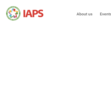
About us
Event