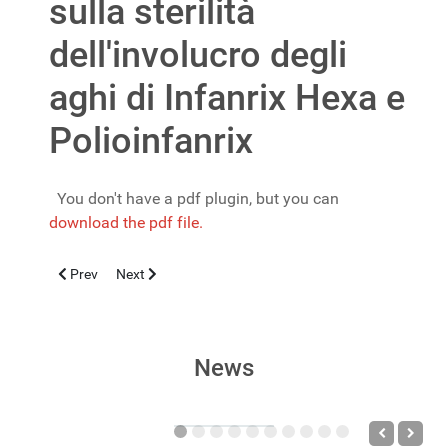
sulla sterilità
dell'involucro degli
aghi di Infanrix Hexa e
Polioinfanrix
You don't have a pdf plugin, but you can
download the pdf file.
Previous article: Un trapianto di pelle geneticamente modificata 
Next article: La cura dell’epidemia da HIV in età Pedi
Prev
Next
News